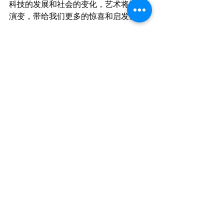
科技的发展和社会的变化，艺术将继续
演变，带给我们更多的惊喜和启发。
希望这篇文章能够激发你对艺术的兴
趣，鼓励你去探索和欣赏身边的艺术作
品。无论你是艺术爱好者还是创作者，
都可以从中找到灵感和动力。
查看全部
最新文章